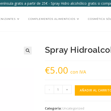
nínsula gratis a partir de 25€ - Spray Hidro alcohólico gratis si com
ENIZANTES
COMPLEMENTOS ALIMENTICIOS
COSMÉTICA SÓ
Spray Hidroalco
€
5.00
con IVA
Spray
-
+
AÑADIR AL CARRIT
Hidroalcohólico
cantidad
Categoría:
Uncategorized