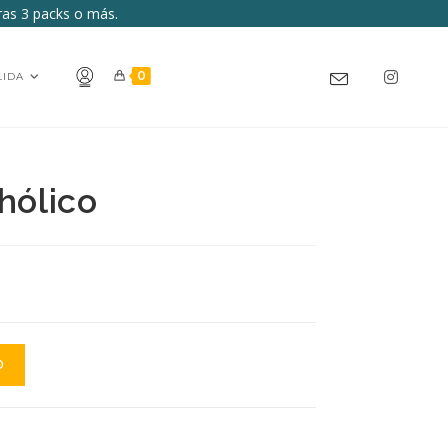
pras 3 packs o más.
0
LIDA
hólico
O