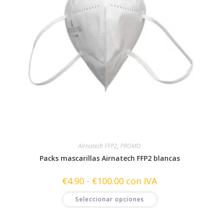
Airnatech FFP2
,
PROMO
Packs mascarillas Airnatech FFP2 blancas
Rango
€
4.90
-
€
100.00
con IVA
de
precios:
Este
Seleccionar opciones
desde
producto
€4.90
tiene
hasta
múltiples