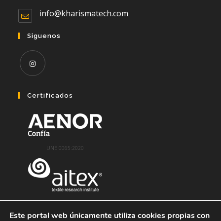
abre
info@kharismatech.com
Se
en
abre
en
tu
Siguenos
tu
aplicación
aplicación
Se
abre
Certificados
en
una
nueva
pestaña
UNE 0065:2020
Este portal web únicamente utiliza cookies propias con