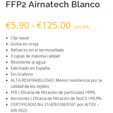
FFP2 Airnatech Blanco
€
5.90
-
€
125.00
Rango
de
con IVA
precios:
desde
€5.90
Clip nasal
hasta
€125.00
Goma en oreja
Refuerzo en el termosellado
3 capas de máxima calidad
Resistente al agua
Fabricado en España.
Sin Grafeno
ALTA RESPIRABILIDAD. Menor resistencia por la
calidad de los tejidos
PFE ( Eficacia de filtración de partículas) >99%
Aerosoles ( Eficacia de filtración de NoCI) >99,9%
CERTIFICADO No 21/4761/00/0161 por AITEX –
AIR-F022