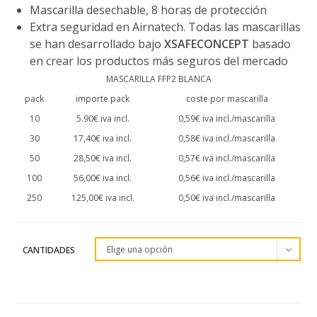
Mascarilla desechable, 8 horas de protección
Extra seguridad en Airnatech. Todas las mascarillas
se han desarrollado bajo
XSAFECONCEPT
basado
en crear los productos más seguros del mercado
MASCARILLA FFP2 BLANCA
pack
importe pack
coste por mascarilla
10
5.90€ iva incl.
0,59€ iva incl./mascarilla
30
17,40€ iva incl.
0,58€ iva incl./mascarilla
50
28,50€ iva incl.
0,57€ iva incl./mascarilla
100
56,00€ iva incl.
0,56€ iva incl./mascarilla
250
125,00€ iva incl.
0,50€ iva incl./mascarilla
Elige una opción
CANTIDADES