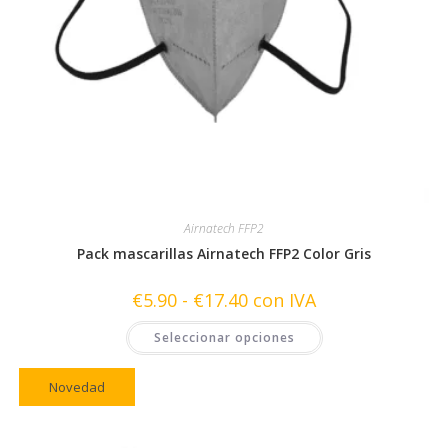
Airnatech FFP2
Pack mascarillas Airnatech FFP2 Color Gris
Rango
€
5.90
-
€
17.40
con IVA
de
precios:
Este
Seleccionar opciones
desde
producto
€5.90
tiene
hasta
múltiples
€17.40
variantes.
Novedad
Las
opciones
se
pueden