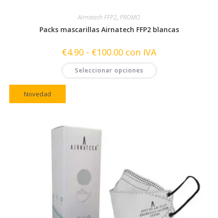
Airnatech FFP2
,
PROMO
Packs mascarillas Airnatech FFP2 blancas
Rango
€
4.90
-
€
100.00
con IVA
de
precios:
Este
Seleccionar opciones
desde
producto
€4.90
tiene
hasta
múltiples
€100.00
variantes.
Novedad
Las
opciones
se
pueden
elegir
en
la
página
de
producto