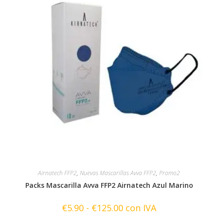
elegir
en
la
página
de
producto
Airnatech FFP2
,
Nuevas Mascarillas Avva FFP2
,
Promo2
Packs Mascarilla Avva FFP2 Airnatech Azul Marino
Rango
€
5.90
-
€
125.00
con IVA
de