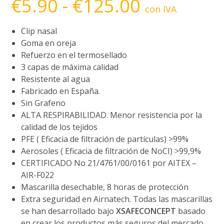
€
5.90
-
€
125.00
de
con IVA
precios:
desde
€5.90
Clip nasal
hasta
€125.00
Goma en oreja
Refuerzo en el termosellado
3 capas de máxima calidad
Resistente al agua
Fabricado en España.
Sin Grafeno
ALTA RESPIRABILIDAD. Menor resistencia por la
calidad de los tejidos
PFE ( Eficacia de filtración de partículas) >99%
Aerosoles ( Eficacia de filtración de NoCI) >99,9%
CERTIFICADO No 21/4761/00/0161 por AITEX –
AIR-F022
Mascarilla desechable, 8 horas de protección
Extra seguridad en Airnatech. Todas las mascarillas
se han desarrollado bajo
XSAFECONCEPT
basado
en crear los productos más seguros del mercado