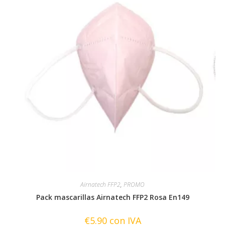
pueden
elegir
en
la
página
de
producto
Airnatech FFP2
,
PROMO
Pack mascarillas Airnatech FFP2 Rosa En149
€
5.90
con IVA