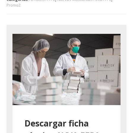
Promo2
Marino
cantidad
Descargar ficha