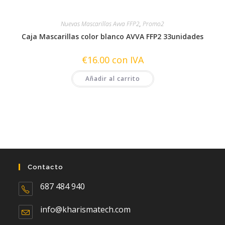
Nuevas Mascarillas Avva FFP2
,
Promo2
Caja Mascarillas color blanco AVVA FFP2 33unidades
€
16.00
con IVA
Añadir al carrito
Contacto
687 484 940
Se
abre
info@kharismatech.com
Se
en
abre