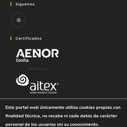
en
tu
Siguenos
tu
aplicación
aplicación
Se
abre
Certificados
en
una
nueva
pestaña
UNE 0065:2020
Este portal web únicamente utiliza cookies propias con
finalidad técnica, no recaba ni cede datos de carácter
personal de los usuarios sin su conocimiento.
Términos Legales
--
Política De Privacidad
--
Condiciones Generales