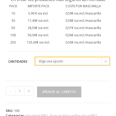
PACK
IMPORTE PACK
COSTE POR MASCARILLA
10
5,90 € iva incl.
0,59€ iva incl./mascarilla
30
17,40€ iva incl.
0,58€ iva incl./mascarilla
50
28,50€ iva incl.
0,57€ iva incl./mascarilla
100
56,00€ iva incl.
0,56€ iva incl./mascarilla
250
125,00€ iva incl.
0,50€ iva incl./mascarilla
Elige una opción
CANTIDADES
Packs
-
+
AÑADIR AL CARRITO
Mascarilla
Avva
FFP2
Airnatech
SKU:
100
Categorías:
Airnatech FFP2
,
Nuevas Mascarillas Avva FFP2
,
Azul