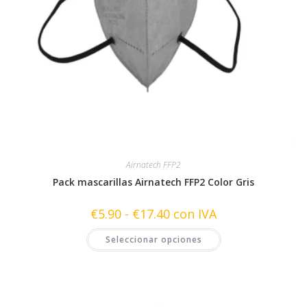
Airnatech FFP2
Pack mascarillas Airnatech FFP2 Color Gris
Rango
€
5.90
-
€
17.40
con IVA
de
precios:
Este
Seleccionar opciones
desde
producto
€5.90
tiene
hasta
múltiples
€17.40
variantes.
Las
opciones
se