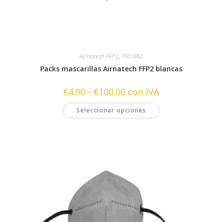
Airnatech FFP2
,
PROMO
Packs mascarillas Airnatech FFP2 blancas
Rango
€
4.90
-
€
100.00
con IVA
de
precios:
Este
Seleccionar opciones
desde
producto
€4.90
tiene
hasta
múltiples
€100.00
variantes.
Las
opciones
se
pueden
elegir
en
la
página
de
producto