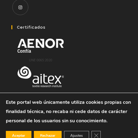
Se
abre
Certificados
en
una
nueva
pestaña
UNE 0065:2020
Este portal web únicamente utiliza cookies propias con
finalidad técnica, no recaba ni cede datos de carácter
personal de los usuarios sin su conocimiento.
Términos Legales
--
Política De Privacidad
--
Condiciones Generales
De Venta
Cerrar el banner de 
Aceptar
Rechazar
Ajustes