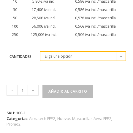
10
5,90 € iva incl.
0,59€ iva incl./mascarilla
30
17,40€ iva incl.
0,58€ iva incl./mascarilla
50
28,50€ iva incl.
0,57€ iva incl./mascarilla
100
56,00€ iva incl.
0,56€ iva incl./mascarilla
250
125,00€ iva incl.
0,50€ iva incl./mascarilla
Elige una opción
CANTIDADES
Packs
-
+
AÑADIR AL CARRITO
Mascarilla
Avva
FFP2
Airnatech
SKU:
100-1
Categorías:
Airnatech FFP2
,
Nuevas Mascarillas Avva FFP2
,
Gris
Promo2
cantidad