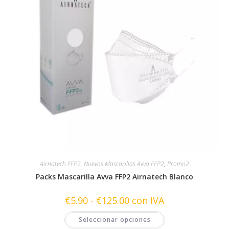
página
de
producto
Airnatech FFP2
,
Nuevas Mascarillas Avva FFP2
,
Promo2
Packs Mascarilla Avva FFP2 Airnatech Blanco
Rango
€
5.90
-
€
125.00
con IVA
de
precios:
Este
Seleccionar opciones
desde
producto
€5.90
tiene