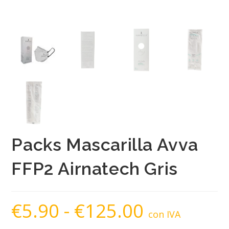
Packs Mascarilla Avva
FFP2 Airnatech Gris
€
5.90
-
€
125.00
Rango
de
con IVA
precios:
desde