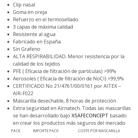
€5.90
Clip nasal
hasta
€125.00
Goma en oreja
Refuerzo en el termosellado
3 capas de máxima calidad
Resistente al agua
Fabricado en España.
Sin Grafeno
ALTA RESPIRABILIDAD. Menor resistencia por la
calidad de los tejidos
PFE ( Eficacia de filtración de partículas) >99%
Aerosoles ( Eficacia de filtración de NoCI) >99,9%
CERTIFICADO No 21/4761/00/0161 por AITEX –
AIR-F022
Mascarilla desechable, 8 horas de protección
Extra seguridad en Airnatech. Todas las mascarillas
se han desarrollado bajo
XSAFECONCEPT
basado
en crear los productos más seguros del mercado
PACK
IMPORTE PACK
COSTE POR MASCARILLA