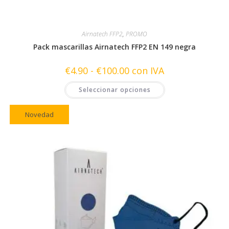
Airnatech FFP2
,
PROMO
Pack mascarillas Airnatech FFP2 EN 149 negra
Rango
€
4.90
-
€
100.00
con IVA
de
precios:
Este
Seleccionar opciones
desde
producto
€4.90
tiene
hasta
múltiples
€100.00
variantes.
Novedad
Las
opciones
se
pueden
elegir
en
la
página
de
producto