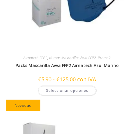
Airnatech FFP2
,
Nuevas Mascarillas Avva FFP2
,
Promo2
Packs Mascarilla Avva FFP2 Airnatech Azul Marino
Rango
€
5.90
-
€
125.00
con IVA
de
precios:
Este
Seleccionar opciones
desde
producto
€5.90
tiene
hasta
múltiples
€125.00
variantes.
Novedad
Las
opciones
se
pueden
elegir
en
la